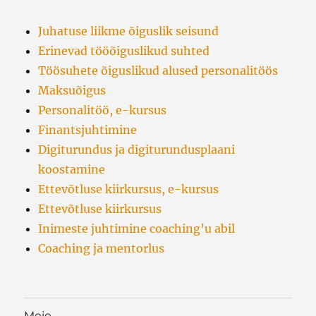
Juhatuse liikme õiguslik seisund
Erinevad tööõiguslikud suhted
Töösuhete õiguslikud alused personalitöös
Maksuõigus
Personalitöö, e-kursus
Finantsjuhtimine
Digiturundus ja digiturundusplaani
koostamine
Ettevõtluse kiirkursus, e-kursus
Ettevõtluse kiirkursus
Inimeste juhtimine coaching’u abil
Coaching ja mentorlus
Meie