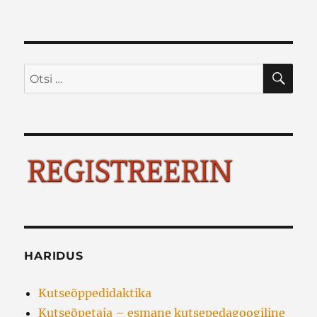
OTS
Otsi:
HARIDUS
Kutseõppedidaktika
Kutseõpetaja – esmane kutsepedagoogiline