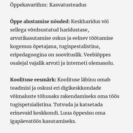
Õppekavarühm: Kasvatusteadus
Õppe alustamise nõuded:
Keskharidus või
sellega võrdsustatud haridustase,
arvutikasutamise oskus ja eelnev töötamise
kogemus õpetajana, tugispestalistina,
eripedagoogina on soovituslik. Veebiõppes
osalejal vajalik arvuti ja interneti olemasolu.
Koolituse eesmärk:
Koolituse läbinu omab
teadmisi ja oskusi eri digikeskkondade
võimaluste tõhusaks rakendamiseks oma töös
tugispetsialistina. Tutvuda ja katsetada
erinevaid keskkondi. Luua õppesisu oma
igapäevatöös kasutamiseks.