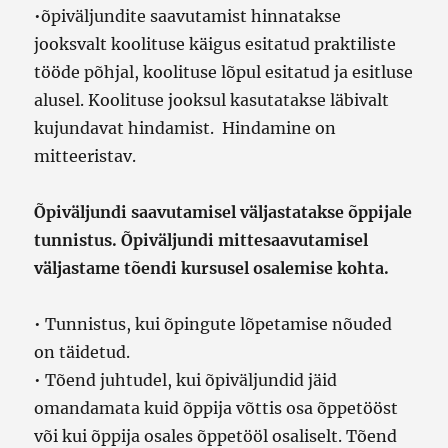
•õpiväljundite saavutamist hinnatakse
jooksvalt koolituse käigus esitatud praktiliste
tööde põhjal, koolituse lõpul esitatud ja esitluse
alusel. Koolituse jooksul kasutatakse läbivalt
kujundavat hindamist. Hindamine on
mitteeristav.
Õpiväljundi saavutamisel väljastatakse õppijale
tunnistus. Õpiväljundi mittesaavutamisel
väljastame tõendi kursusel osalemise kohta.
• Tunnistus, kui õpingute lõpetamise nõuded
on täidetud.
• Tõend juhtudel, kui õpiväljundid jäid
omandamata kuid õppija võttis osa õppetööst
või kui õppija osales õppetööl osaliselt. Tõend