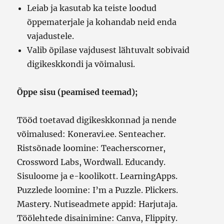
Leiab ja kasutab ka teiste loodud
õppematerjale ja kohandab neid enda
vajadustele.
Valib õpilase vajdusest lähtuvalt sobivaid
digikeskkondi ja võimalusi.
Õppe sisu (peamised teemad);
Tööd toetavad digikeskkonnad ja nende
võimalused: Koneravi.ee. Senteacher.
Ristsõnade loomine: Teacherscorner,
Crossword Labs, Wordwall. Educandy.
Sisuloome ja e-koolikott. LearningApps.
Puzzlede loomine: I’m a Puzzle. Plickers.
Mastery. Nutiseadmete appid: Harjutaja.
Töölehtede disainimine: Canva, Flippity.