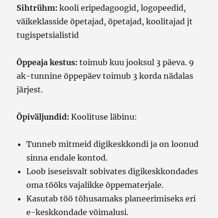
Sihtrühm:
kooli eripedagoogid, logopeedid,
väikeklasside õpetajad, õpetajad, koolitajad jt
tugispetsialistid
Õppeaja kestus:
toimub kuu jooksul 3 päeva. 9
ak-tunnine õppepäev toimub 3 korda nädalas
järjest.
Õpiväljundid:
Koolituse läbinu:
Tunneb mitmeid digikeskkondi ja on loonud
sinna endale kontod.
Loob iseseisvalt sobivates digikeskkondades
oma tööks vajalikke õppematerjale.
Kasutab töö tõhusamaks planeerimiseks eri
e-keskkondade võimalusi.